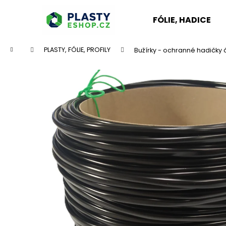
K
Přejít
na
o
FÓLIE, HADICE
obsah
Zpět
Zpět
š
do
do
í
Domů
PLASTY, FÓLIE, PROFILY
Bužírky - ochranné hadičky 
k
obchodu
obchodu