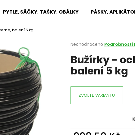
PYTLE, SÁČKY, TAŠKY, OBÁLKY
PÁSKY, APLIKÁTO
černé, balení 5 kg
Co potřebujete najít?
Průměrné
Neohodnoceno
Podrobnosti
hodnocení
Bužírky - o
produktu
HLEDAT
je
balení 5 kg
0,0
z
5
Doporučujeme
hvězdiček.
ZVOLTE VARIANTU
K