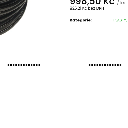
998,50 Kč
/ ks
825,21 Kč bez DPH
Měrná
cena:
Kategorie
:
PLASTY, 
xxxxxxxxxxxxx
xxxxxxxxxxxxx