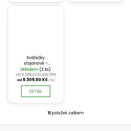
Svářečky
stojanové -
impulsní
Skladem
(2 ks)
od 4 388,02 Kč bez DPH
5 309,50 Kč
od
/ ks
DETAIL
11
položek celkem
O
v
Z
l