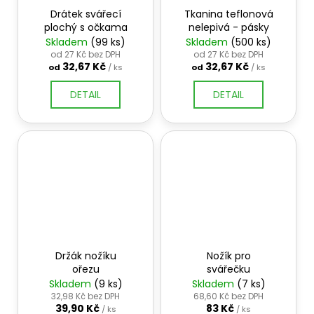
Drátek svářecí
Tkanina teflonová
plochý s očkama
nelepivá - pásky
Skladem
(99 ks)
Skladem
(500 ks)
od 27 Kč bez DPH
od 27 Kč bez DPH
32,67 Kč
32,67 Kč
od
/ ks
od
/ ks
DETAIL
DETAIL
Držák nožíku
Nožík pro
ořezu
svářečku
Skladem
(9 ks)
Skladem
(7 ks)
32,98 Kč bez DPH
68,60 Kč bez DPH
39,90 Kč
83 Kč
/ ks
/ ks