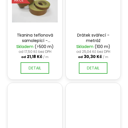
č
AKCE
u
j
e
m
e
Tkanina teflonová
Drátek svářecí -
samolepící -
metráž
pásky
Skladem
(>500 m)
Skladem
(100 m)
od 17,50 Kč bez DPH
od 25,04 Kč bez DPH
21,18 Kč
30,30 Kč
od
/ m
od
/ m
DETAIL
DETAIL