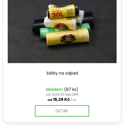
Sáčky na odpad
Skladem
(87 ks)
od 12,60 Kč bez DPH
15,25 Kč
od
/ ks
DETAIL