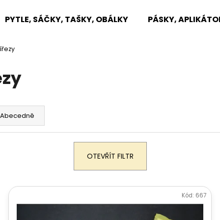
PYTLE, SÁČKY, TAŠKY, OBÁLKY
PÁSKY, APLIKÁTO
ířezy
Co potřebujete najít?
ezy
HLEDAT
Abecedně
Doporučujeme
OTEVŘÍT FILTR
Kód:
667