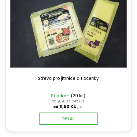
Střeva pro jitrnice a tlačenky
Skladem
(29 ks)
od 9,50 Kč bez DPH
11,50 Kč
od
/ ks
DETAIL