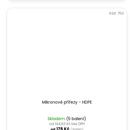
Kód:
750
Mikronové přířezy - HDPE
Skladem
(5 balení)
od 144,63 Kč bez DPH
175 Kč
od
/ balení