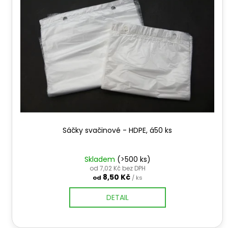
i
u
s
k
p
t
r
ů
o
d
u
k
t
ů
Sáčky svačinové - HDPE, á50 ks
Skladem
(>500 ks)
od 7,02 Kč bez DPH
8,50 Kč
od
/ ks
DETAIL