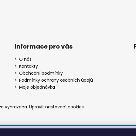
p
i
s
u
Informace pro vás
O nás
Kontakty
Obchodní podmínky
Podmínky ochrany osobních údajů
Moje objednávka
va vyhrazena.
Upravit nastavení cookies