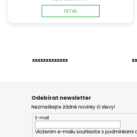
DETAIL
xxxxxxxxxxxxx
x
Z
á
Odebírat newsletter
p
Nezmeškejte žádné novinky či slevy!
a
t
E-mail
í
Vložením e-mailu souhlasíte s
podmínkami o