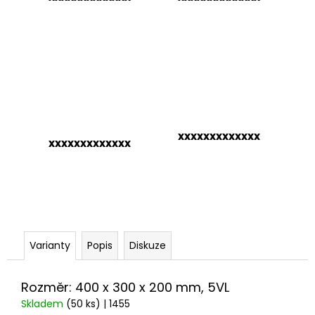
č
u
j
e
m
e
xxxxxxxxxxxxx
xxxxxxxxxxxxx
Varianty
Popis
Diskuze
Rozměr: 400 x 300 x 200 mm, 5VL
Skladem
(50 ks)
| 1455