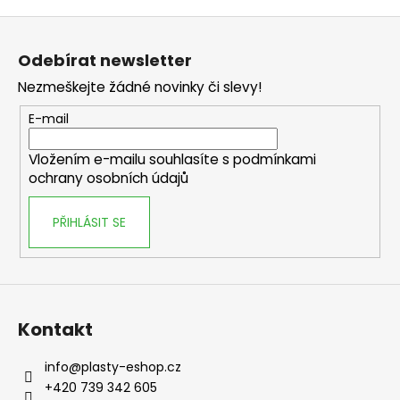
Z
á
Odebírat newsletter
p
Nezmeškejte žádné novinky či slevy!
a
t
E-mail
í
Vložením e-mailu souhlasíte s
podmínkami
ochrany osobních údajů
PŘIHLÁSIT SE
Kontakt
info
@
plasty-eshop.cz
+420 739 342 605