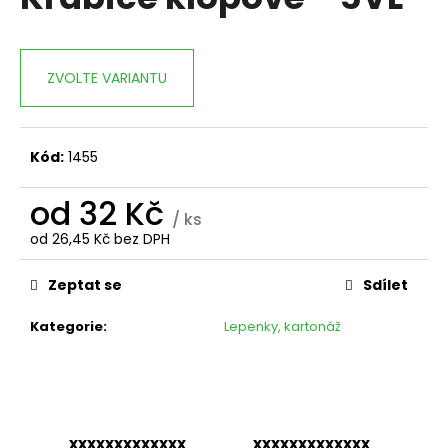
je
a
0,0
z
j
5
í
ZVOLTE VARIANTU
hvězdiček.
t
?
Kód:
1455
od
32 Kč
/ ks
HLEDAT
od
26,45 Kč
bez DPH
Měrná
cena:
Zeptat se
Sdílet
D
Kategorie
:
Lepenky, kartonáž
o
p
o
r
u
xxxxxxxxxxxxx
xxxxxxxxxxxxx