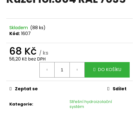
je
a
0,0
z
j
5
í
hvězdiček.
Skladem
(88 ks)
t
Kód:
1607
?
68 Kč
/ ks
56,20 Kč bez DPH
Měrná
DO KOŠÍKU
cena:
HLEDAT
Zeptat se
Sdílet
D
Střešní hydroizolační
Kategorie
:
o
systém
p
o
r
u