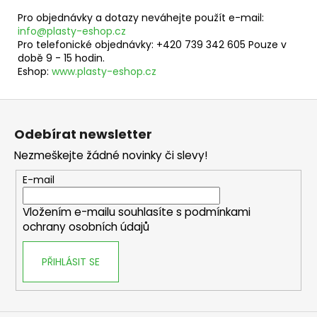
Pro objednávky a dotazy neváhejte použít e-mail:
info@plasty-eshop.cz
Pro telefonické objednávky: +420 739 342 605 Pouze v
době 9 - 15 hodin.
Eshop:
www.plasty-eshop.cz
Z
á
Odebírat newsletter
p
Nezmeškejte žádné novinky či slevy!
a
t
E-mail
í
Vložením e-mailu souhlasíte s
podmínkami
ochrany osobních údajů
PŘIHLÁSIT SE