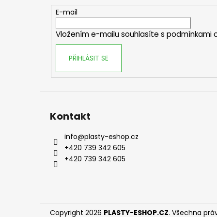
a
t
E-mail
í
Vložením e-mailu souhlasíte s
podmínkami o
PŘIHLÁSIT SE
Kontakt
info
@
plasty-eshop.cz
+420 739 342 605
+420 739 342 605
Copyright 2026
PLASTY-ESHOP.CZ
. Všechna prá