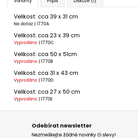
Varianty
Popis
Diskuze (1)
Velikost: cca 39 x 31 cm
Na dotaz
| 1770A
Velikost: cca 23 x 39 cm
Vyprodáno
| 1770C
Velikost: cca 50 x 51cm
Vyprodáno
| 1770B
Velikost: cca 31 x 43 cm
Vyprodáno
| 1770D
Velikost: cca 27 x 50 cm
Vyprodáno
| 1770E
Z
á
Odebírat newsletter
p
Nezmeškejte žádné novinky či slevy!