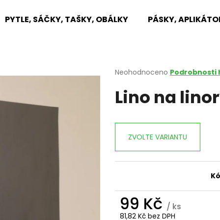
PYTLE, SÁČKY, TAŠKY, OBÁLKY
PÁSKY, APLIKÁTO
Co potřebujete najít?
Průměrné
Neohodnoceno
Podrobnosti
hodnocení
Lino na lino
produktu
HLEDAT
je
0,0
z
5
Doporučujeme
ZVOLTE VARIANTU
hvězdiček.
Kó
99 Kč
/ ks
81,82 Kč bez DPH