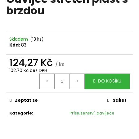
je
a
brzdou
0,0
z
j
5
í
hvězdiček.
t
?
Skladem
(13 ks)
Kód:
83
124,27 Kč
/ ks
102,70 Kč bez DPH
HLEDAT
Měrná
DO KOŠÍKU
cena:
D
Zeptat se
Sdílet
o
p
Kategorie
:
Příslušenství, odvíječe
o
r
u