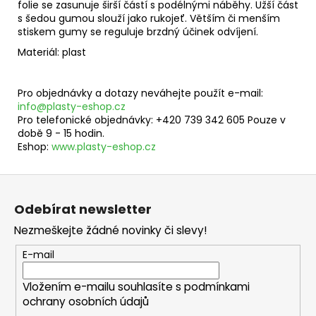
folie se zasunuje širší částí s podélnými náběhy. Užší část
s šedou gumou slouží jako rukojeť. Větším či menším
stiskem gumy se reguluje brzdný účinek odvíjení.
Materiál: plast
Pro objednávky a dotazy neváhejte použít e-mail:
info@plasty-eshop.cz
Pro telefonické objednávky: +420 739 342 605 Pouze v
době 9 - 15 hodin.
Eshop:
www.plasty-eshop.cz
Z
á
Odebírat newsletter
p
Nezmeškejte žádné novinky či slevy!
a
t
E-mail
í
Vložením e-mailu souhlasíte s
podmínkami
ochrany osobních údajů