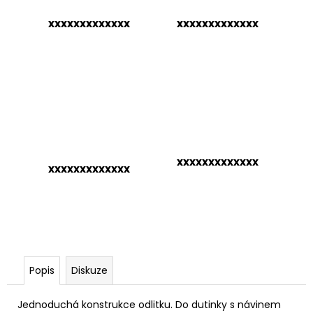
č
u
xxxxxxxxxxxxx
xxxxxxxxxxxxx
j
e
m
e
xxxxxxxxxxxxx
xxxxxxxxxxxxx
Popis
Diskuze
Jednoduchá konstrukce odlitku. Do dutinky s návinem