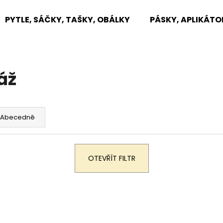
PYTLE, SÁČKY, TAŠKY, OBÁLKY
PÁSKY, APLIKÁTO
Co potřebujete najít?
áž
HLEDAT
Abecedně
Doporučujeme
OTEVŘÍT FILTR