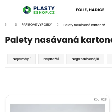
K
Přejít
na
o
FÓLIE, HADICE
obsah
Zpět
Zpět
š
do
do
í
Domů
PAPÍROVÉ VÝROBKY
Palety nasávaná kartonáž
k
obchodu
obchodu
Palety nasávaná karton
Ř
a
Nejlevnější
Nejdražší
Nejprodávanější
z
e
n
í
p
V
r
ý
Kód:
628
o
p
d