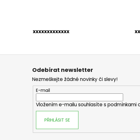
xxxxxxxxxxxxx
x
Z
á
Odebírat newsletter
p
Nezmeškejte žádné novinky či slevy!
a
t
E-mail
í
Vložením e-mailu souhlasíte s
podmínkami o
PŘIHLÁSIT SE