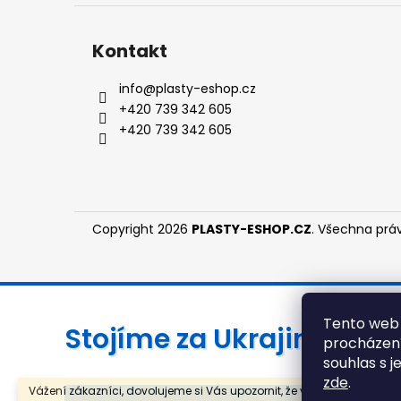
Kontakt
info
@
plasty-eshop.cz
+420 739 342 605
+420 739 342 605
Copyright 2026
PLASTY-ESHOP.CZ
. Všechna prá
Tento web 
Stojíme za Ukrajinou ❤️
procházení
souhlas s j
zde
.
Vážení zákazníci, dovolujeme si Vás upozornit, že v termínu 3.8. -