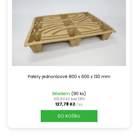
i
u
s
k
p
t
r
ů
o
d
u
k
t
ů
Palety jednorázové 800 x 600 x 130 mm
Skladem
(90 ks)
105,60 Kč bez DPH
127,78 Kč
/ ks
DO KOŠÍKU