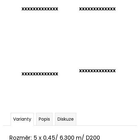
č
u
xxxxxxxxxxxxx
xxxxxxxxxxxxx
j
e
m
e
xxxxxxxxxxxxx
xxxxxxxxxxxxx
Varianty
Popis
Diskuze
Rozměr: 5 x 0,45/ 6.300 m/ D200