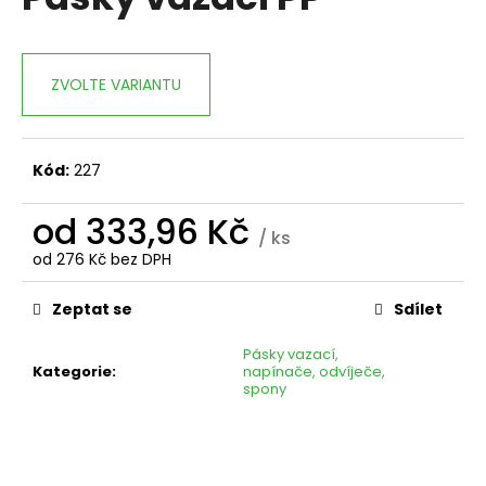
je
a
0,0
z
j
5
í
ZVOLTE VARIANTU
hvězdiček.
t
?
Kód:
227
od
333,96 Kč
/ ks
HLEDAT
od
276 Kč
bez DPH
Měrná
cena:
Zeptat se
Sdílet
D
Pásky vazací,
o
Kategorie
:
napínače, odvíječe,
spony
p
o
r
u