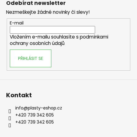
Odebírat newsletter
p
Nezmeškejte žádné novinky či slevy!
a
t
E-mail
í
Vložením e-mailu souhlasíte s
podmínkami
ochrany osobních údajů
PŘIHLÁSIT SE
Kontakt
info
@
plasty-eshop.cz
+420 739 342 605
+420 739 342 605