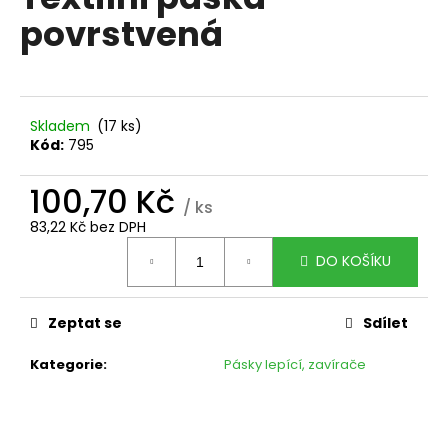
je
a
povrstvená
0,0
z
j
5
í
hvězdiček.
t
?
Skladem
(17 ks)
Kód:
795
100,70 Kč
/ ks
83,22 Kč bez DPH
HLEDAT
Měrná
DO KOŠÍKU
cena:
D
Zeptat se
Sdílet
o
p
Kategorie
:
Pásky lepící, zavírače
o
r
u