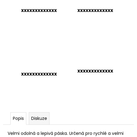
č
u
xxxxxxxxxxxxx
xxxxxxxxxxxxx
j
e
m
e
xxxxxxxxxxxxx
xxxxxxxxxxxxx
Popis
Diskuze
Velmi odolná a lepivá páska. Určená pro rychlé a velmi