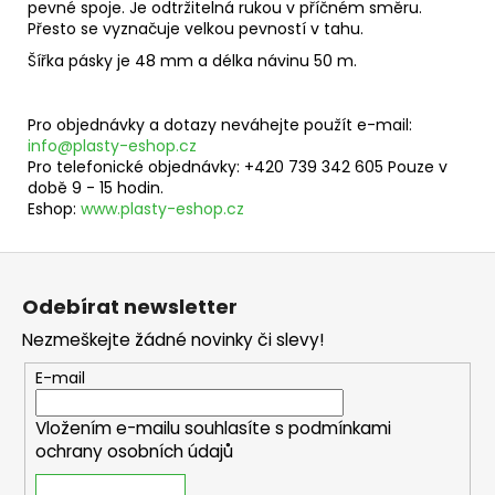
pevné spoje. Je odtržitelná rukou v příčném směru.
Přesto se vyznačuje velkou pevností v tahu.
Šířka pásky je 48 mm a délka návinu 50 m.
Pro objednávky a dotazy neváhejte použít e-mail:
info@plasty-eshop.cz
Pro telefonické objednávky: +420 739 342 605 Pouze v
době 9 - 15 hodin.
Eshop:
www.plasty-eshop.cz
Z
á
Odebírat newsletter
p
Nezmeškejte žádné novinky či slevy!
a
t
E-mail
í
Vložením e-mailu souhlasíte s
podmínkami
ochrany osobních údajů