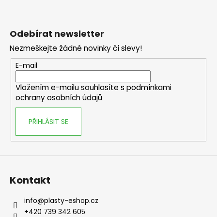
s
u
Odebírat newsletter
Nezmeškejte žádné novinky či slevy!
E-mail
Vložením e-mailu souhlasíte s
podmínkami
ochrany osobních údajů
PŘIHLÁSIT SE
Kontakt
info
@
plasty-eshop.cz
+420 739 342 605