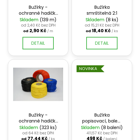
r
ů
a
Bužírky -
Bužírka
o
ochranné hadičky
smrštitelná 2:1
j
d
černé - metráž
Skladem
(139 m)
Skladem
(8 ks)
í
u
od 2,40 Kč bez DPH
od 15,21 Kč bez DPH
t
2,90 Kč
18,40 Kč
od
/ m
od
/ ks
k
?
t
DETAIL
DETAIL
ů
NOVINKA
HLEDAT
D
o
p
Bužírky -
Bužírka
o
ochranné hadičky
popisovací, balení
r
barevné balení 20
2 kg
Skladem
(323 ks)
Skladem
(8 balení)
u
a 50 m
od 64 Kč bez DPH
411,57 Kč bez DPH
77,44 Kč
498 Kč
od
/ ks
/ balení