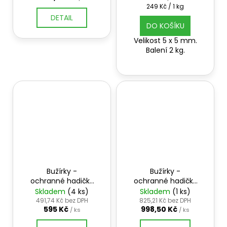
č
Měrná
249 Kč / 1 kg
u
cena:
DETAIL
j
DO KOŠÍKU
e
Velikost 5 x 5 mm.
m
Balení 2 kg.
e
Bužírky -
Bužírky -
ochranné hadičky
ochranné hadičky
barevné, balení 3
černé, balení 5 kg
Skladem
(4 ks)
Skladem
(1 ks)
kg
491,74 Kč bez DPH
825,21 Kč bez DPH
595 Kč
998,50 Kč
/ ks
/ ks