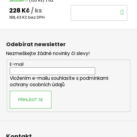
Skladem
(133 ks)
| 82
228 Kč
/ ks
DO
188,43 Kč bez DPH
KOŠ
Z
á
Odebírat newsletter
p
Nezmeškejte žádné novinky či slevy!
a
t
E-mail
í
Vložením e-mailu souhlasíte s
podmínkami
ochrany osobních údajů
PŘIHLÁSIT SE
Kontakt