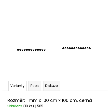
č
u
j
e
m
e
xxxxxxxxxxxxx
xxxxxxxxxxxxx
Varianty
Popis
Diskuze
Rozměr: 1 mm x 100 cm x 100 cm, černá
Skladem
(10 ks)
| 585