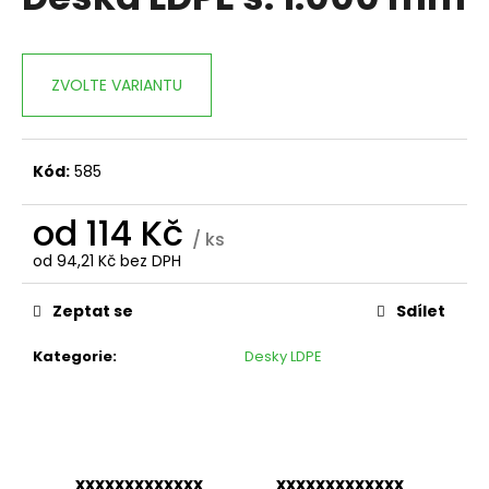
je
a
4,3
z
j
5
í
ZVOLTE VARIANTU
hvězdiček.
t
?
Kód:
585
od
114 Kč
/ ks
HLEDAT
od
94,21 Kč
bez DPH
Měrná
cena:
Zeptat se
Sdílet
D
Kategorie
:
Desky LDPE
o
p
o
r
u
xxxxxxxxxxxxx
xxxxxxxxxxxxx