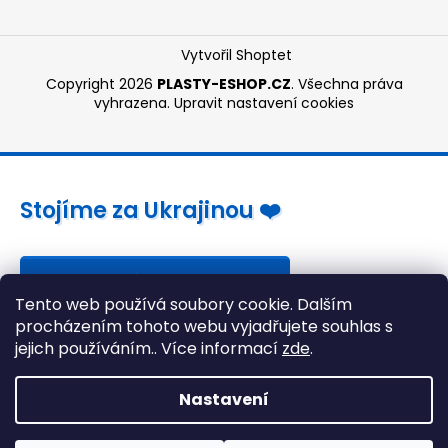
Vytvořil Shoptet
Copyright 2026
PLASTY-ESHOP.CZ
. Všechna práva
vyhrazena.
Upravit nastavení cookies
Stojíme za Ukrajinou ❤️
Jak a čím pomoci »
Tento web používá soubory cookie. Dalším
procházením tohoto webu vyjadřujete souhlas s
jejich používáním.. Více informací
zde
.
Nastavení
Vážení zákazníci, dovolujeme si Vás upozornit, že v termínu
3.8. - 23.8.2026 bude provoz našeho e-shopu omezen z