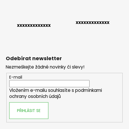
č
k
u
y
j
v
e
xxxxxxxxxxxxx
ý
m
xxxxxxxxxxxxx
p
e
i
s
u
Odebírat newsletter
Nezmeškejte žádné novinky či slevy!
E-mail
Vložením e-mailu souhlasíte s
podmínkami
ochrany osobních údajů
PŘIHLÁSIT SE