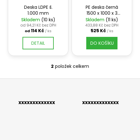
r
ů
a
Deska LDPE š.
PE deska černá
o
1.000 mm
1500 x 1000 x 3
j
d
mm
Skladem
(10 ks)
Skladem
(11 ks)
í
u
od 94,21 Kč bez DPH
433,88 Kč bez DPH
t
114 Kč
525 Kč
od
/ ks
/ ks
k
?
t
DETAIL
DO KOŠÍKU
ů
2
položek celkem
O
HLEDAT
v
Z
l
á
á
d
p
D
xxxxxxxxxxxxx
xxxxxxxxxxxxx
a
a
o
c
p
t
í
o
í
p
r
r
u
v