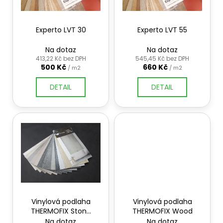
k
p
a
t
r
j
ů
Experto LVT 30
Experto LVT 55
o
í
d
t
Na dotaz
Na dotaz
u
413,22 Kč bez DPH
545,45 Kč bez DPH
?
500 Kč
660 Kč
/ m2
/ m2
k
t
DETAIL
DETAIL
ů
HLEDAT
D
o
p
o
r
Vinylová podlaha
Vinylová podlaha
THERMOFIX Stone
THERMOFIX Wood
u
& Textile
Na dotaz
Na dotaz