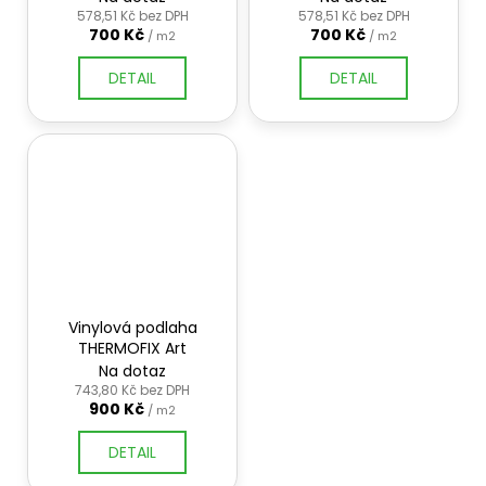
č
578,51 Kč bez DPH
578,51 Kč bez DPH
u
700 Kč
700 Kč
/ m2
/ m2
j
e
DETAIL
DETAIL
m
e
Vinylová podlaha
THERMOFIX Art
Na dotaz
743,80 Kč bez DPH
900 Kč
/ m2
DETAIL