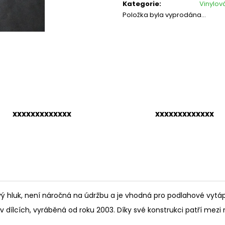
cena:
Kategorie
:
Vinylov
Položka byla vyprodána…
xxxxxxxxxxxxx
xxxxxxxxxxxxx
ový hluk, není náročná na údržbu a je vhodná pro podlahové vytáp
 dílcích, vyráběná od roku 2003. Díky své konstrukci patří mezi n