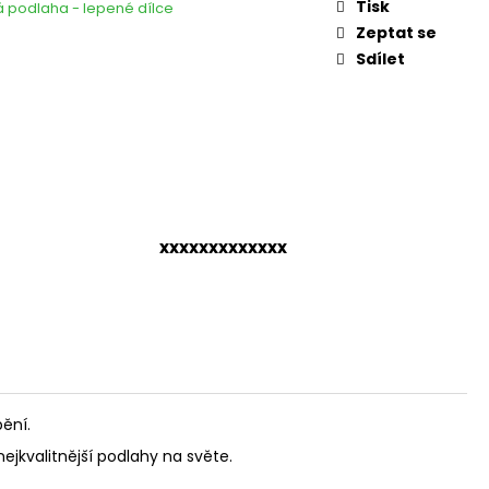
Tisk
á podlaha - lepené dílce
Zeptat se
Sdílet
xxxxxxxxxxxxx
ění.
ejkvalitnější podlahy na světe.