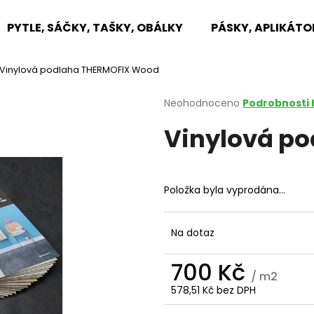
PYTLE, SÁČKY, TAŠKY, OBÁLKY
PÁSKY, APLIKÁTO
Vinylová podlaha THERMOFIX Wood
Co potřebujete najít?
Průměrné
Neohodnoceno
Podrobnosti
hodnocení
Vinylová p
produktu
HLEDAT
je
0,0
z
5
Doporučujeme
Položka byla vyprodána…
hvězdiček.
Na dotaz
700 Kč
/ m2
578,51 Kč bez DPH
Měrná