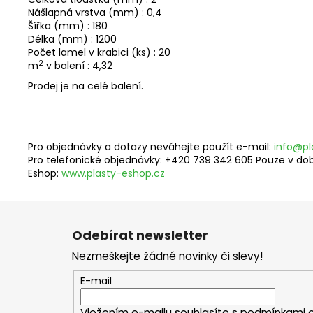
Nášlapná vrstva (mm) : 0,4
Šířka (mm) : 180
Délka (mm) : 1200
Počet lamel v krabici (ks) : 20
2
m
v balení : 4,32
Prodej je na celé balení.
Pro objednávky a dotazy neváhejte použít e-mail:
info@pl
Pro telefonické objednávky: +420 739 342 605 Pouze v době
Eshop:
www.plasty-eshop.cz
Z
á
Odebírat newsletter
p
Nezmeškejte žádné novinky či slevy!
a
t
E-mail
í
Vložením e-mailu souhlasíte s
podmínkami o