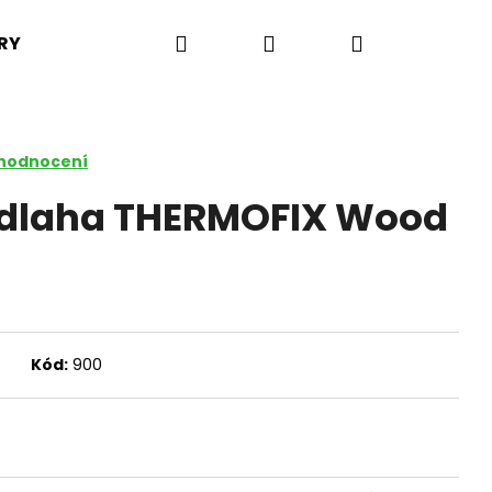
Hledat
Přihlášení
Nákupní
RY
PLASTY, FÓLIE, PROFILY
FATRAFOL
PLA
košík
 hodnocení
odlaha THERMOFIX Wood
Kód:
900