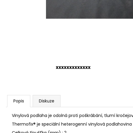
xxxxxxxxxxxxx
Popis
Diskuze
Vinylová podlaha je odolná proti poškrábání, tlumí kročej
Thermofix® je speciální heterogenní vinylová podlahovina v
Celková tloušťka (mm) : 2