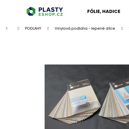
K
Přejít
na
o
FÓLIE, HADICE
obsah
Zpět
Zpět
š
do
do
í
Domů
PODLAHY
Vinylová podlaha - lepené dílce
k
obchodu
obchodu